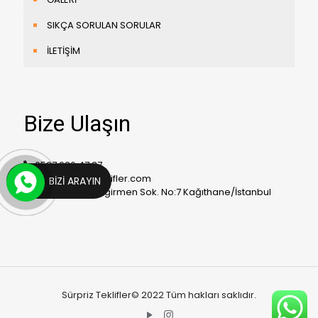
SIKÇA SORULAN SORULAR
İLETİŞİM
Bize Ulaşın
0537 936 47 37
bilgi@surprizteklifler.com
BIZI ARAYIN
Yeşilce Mah. Değirmen Sok. No:7 Kağıthane/İstanbul
Sürpriz Teklifler© 2022 Tüm hakları saklıdır
.