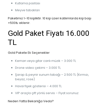
Kutlama pastası
Meyve tabakları
Paketimiz 1–10 kişiliktir. 10 kişi üzeri katılımlarda kişi başı
+500₺ eklenir.
Gold Paket Fiyatı 16.000
TL
Gold Pakete Ek Seçenekler
Keman veya gitar canlı müzik – 3.000 TL
Drone video çekimi – 3.000 TL
Şarap & peynir sunum tabağı – 2.500 TL (Kırmızı,
beyaz, rose)
Havai fişek gösterisi – 4.000 TL
VIP araçla çift yönlü servis – Fiyat sorunuz
Neden Yatta Bekarlığa Veda?