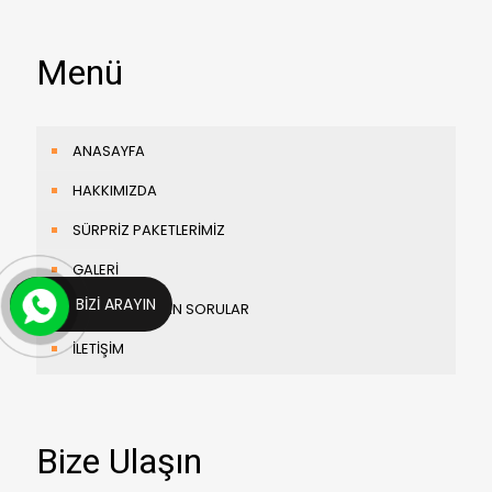
Menü
ANASAYFA
HAKKIMIZDA
SÜRPRİZ PAKETLERİMİZ
GALERİ
BIZI ARAYIN
SIKÇA SORULAN SORULAR
İLETİŞİM
Bize Ulaşın