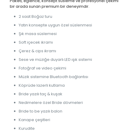
Paketi, eğlence, konsept süsleme ve profesyonel çekimi
bir arada sunan premium bir deneyimdir.
2 saat Boğaz turu
Yatın konsepte uygun özel süslenmesi
Şık masa süslemesi
Soft içecek ikramı
Çerez & cips ikramı
Sese ve müziğe duyarlı LED ışık sistemi
Fotoğraf ve video çekimi
Müzik sistemine Bluetooth bağlantısı
Köprüde lazerli kutlama
Bride yazılı taç & kuşak
Nedimelere özel Bride dövmeleri
Bride to be yazılı balon
Kanape çeşitleri
Kurudite